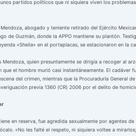
os partidos políticos que ni siquiera viven los problemas;
 Mendoza, abogado y teniente retirado del Ejército Mexic
go de Guzmán, donde la APPO mantiene su plantón. Testig
enda «Sheila» en el portaplacas, se estacionaron en la call
 Mendoza, quien presuntamente se dirigía a recoger al arz
n que el hombre murió casi instantáneamente. El cadáver fue
scena del crimen, mientras que la Procuraduría General de 
averiguación previa 1360 (CR) 2006 por el delito de homici
er
ene en reserva, fue agredida sexualmente por agentes de l
calo. «No les falté el respeto, ni siquiera voltee a mirarlo