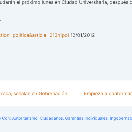
nudarán el próximo lunes en Ciudad Universitaria, después 
,
tion=politica&article=013n1pol
12/01/2012
Oaxaca, señalan en Gobernación
Empieza a conformar
o Con:
Autoritarismo
,
Ciudadanos
,
Garantías Individuales
,
Ingobernab