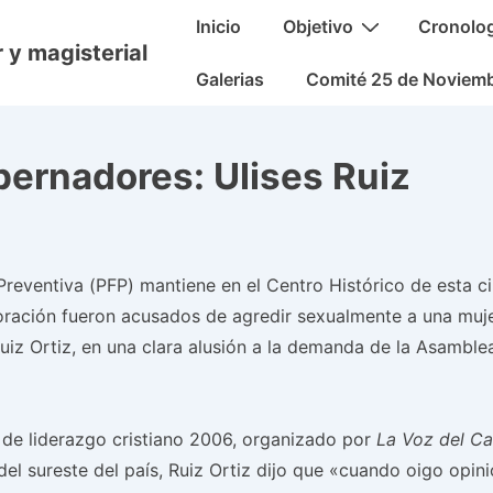
Navegación
Inicio
Objetivo
Cronolo
principal
 y magisterial
Galerias
Comité 25 de Noviem
bernadores: Ulises Ruiz
l Preventiva (PFP) mantiene en el Centro Histórico de esta 
ración fueron acusados de agredir sexualmente a una mujer
Ruiz Ortiz, en una clara alusión a la demanda de la Asambl
o de liderazgo cristiano 2006, organizado por
La Voz del C
del sureste del país, Ruiz Ortiz dijo que «cuando oigo opin