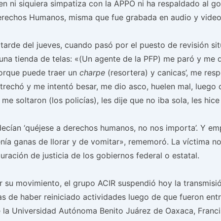
 ni siquiera simpatiza con la APPO ni ha respaldado al gob
Derechos Humanos, misma que fue grabada en audio y video
a tarde del jueves, cuando pasó por el puesto de revisión 
 una tienda de telas: «(Un agente de la PFP) me paró y me di
 porque puede traer un
charpe
(resortera) y canicas’, me res
strechó y me intentó besar, me dio asco, huelen mal, luego
me soltaron (los policías), les dije que no iba sola, les hic
cían ‘quéjese a derechos humanos, no nos importa’. Y empe
tenía ganas de llorar y de vomitar», rememoró. La víctima 
curación de justicia de los gobiernos federal o estatal.
ar su movimiento, el grupo ACIR suspendió hoy la transmisió
 de haber reiniciado actividades luego de que fueron entr
de la Universidad Autónoma Benito Juárez de Oaxaca, Franci