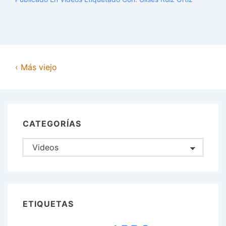
a
Ulises
Ruiz
por
conflicto
‹ Más viejo
en
Oaxaca
CATEGORÍAS
Categorías
ETIQUETAS