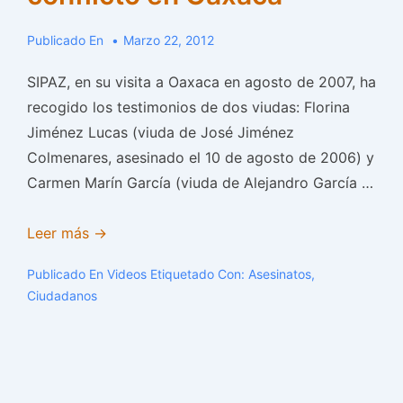
Publicado En
Marzo 22, 2012
SIPAZ, en su visita a Oaxaca en agosto de 2007, ha
recogido los testimonios de dos viudas: Florina
Jiménez Lucas (viuda de José Jiménez
Colmenares, asesinado el 10 de agosto de 2006) y
Carmen Marín García (viuda de Alejandro García …
Testimonios
Leer más →
de
Publicado En
Videos
Etiquetado Con:
Asesinatos
,
viudas
Ciudadanos
del
conflicto
en
Oaxaca