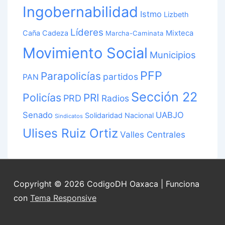
Ingobernabilidad
Istmo
Lizbeth
Líderes
Caña Cadeza
Mixteca
Marcha-Caminata
Movimiento Social
Municipios
PFP
Parapolicías
partidos
PAN
Sección 22
Policías
PRI
PRD
Radios
Senado
UABJO
Solidaridad Nacional
Sindicatos
Ulises Ruiz Ortiz
Valles Centrales
Copyright © 2026
CodigoDH Oaxaca
| Funciona
con
Tema Responsive