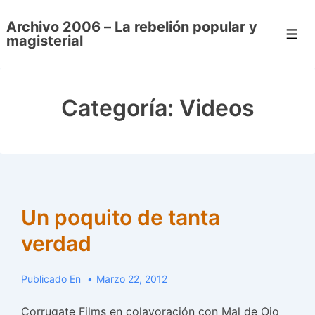
↓
Archivo 2006 – La rebelión popular y
Saltar
Men
magisterial
al
contenido
principal
Categoría:
Videos
Un poquito de tanta
verdad
Publicado En
Marzo 22, 2012
Corrugate Films en colavoración con Mal de Ojo