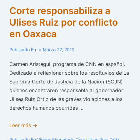
Corte responsabiliza a
Ulises Ruiz por conflicto
en Oaxaca
Publicado En
Marzo 22, 2012
Carmen Aristegui, programa de CNN en español.
Dedicado a reflexionar sobre los resoltuvios de La
Suprema Corte de Justicia de la Nación (SCJN)
quienes encontraron responsable al gobernador
Ulises Ruiz Ortiz de las graves violaciones a los
derechos humanos ocurridas …
Corte
Leer más →
responsabiliza
Publicado En
Videos
Etiquetado Con:
Ulises Ruiz Ortiz