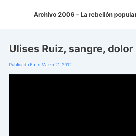
↓
Saltar
Archivo 2006 – La rebelión popular
al
contenido
principal
Ulises Ruiz, sangre, dolor
Publicado En
Marzo 21, 2012