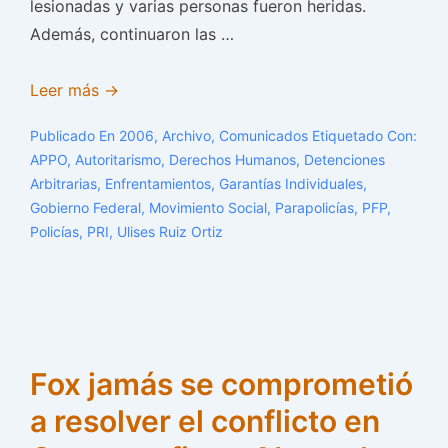
lesionadas y varias personas fueron heridas.
Además, continuaron las …
VIOLACIONES
Leer más →
A
Publicado En
2006
,
Archivo
,
Comunicados
Etiquetado Con:
DERECHOS
APPO
,
Autoritarismo
,
Derechos Humanos
,
Detenciones
HUMANOS
Arbitrarias
,
Enfrentamientos
,
Garantías Individuales
,
COMETIDAS
Gobierno Federal
,
Movimiento Social
,
Parapolicías
,
PFP
,
EN
Policías
,
PRI
,
Ulises Ruiz Ortiz
CONTRA
DE
LAS
PERSONAS
DETENIDAS
Fox jamás se comprometió
EN
a resolver el conflicto en
OAXACA