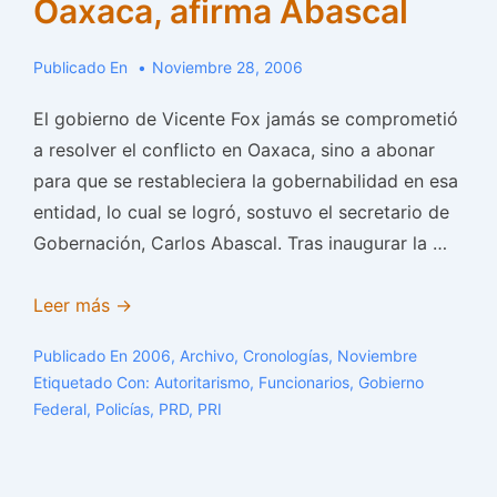
Oaxaca, afirma Abascal
EL
25
DE
Publicado En
Noviembre 28, 2006
NOVIEMBRE
El gobierno de Vicente Fox jamás se comprometió
a resolver el conflicto en Oaxaca, sino a abonar
para que se restableciera la gobernabilidad en esa
entidad, lo cual se logró, sostuvo el secretario de
Gobernación, Carlos Abascal. Tras inaugurar la …
Fox
Leer más →
jamás
Publicado En
2006
,
Archivo
,
Cronologías
,
Noviembre
se
Etiquetado Con:
Autoritarismo
,
Funcionarios
,
Gobierno
comprometió
Federal
,
Policías
,
PRD
,
PRI
a
resolver
el