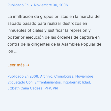
Publicado En
Noviembre 30, 2006
La infiltración de grupos priístas en la marcha del
sábado pasado para realizar destrozos en
inmuebles oficiales y justificar la represión y
posterior ejecución de las órdenes de captura en
contra de la dirigentes de la Asamblea Popular de
los …
Priístas
Leer más →
se
Publicado En
2006
,
Archivo
,
Cronologías
,
Noviembre
infiltraron
Etiquetado Con:
Enfrentamientos
,
Ingobernabilidad
,
a
Lizbeth Caña Cadeza
,
PFP
,
PRI
marcha
de
la