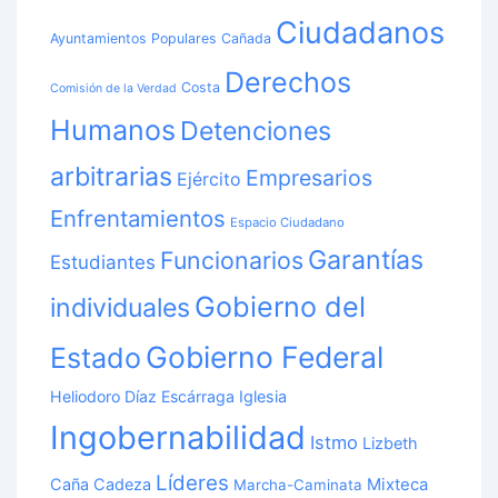
Ciudadanos
Ayuntamientos Populares
Cañada
Derechos
Costa
Comisión de la Verdad
Humanos
Detenciones
arbitrarias
Empresarios
Ejército
Enfrentamientos
Espacio Ciudadano
Garantías
Funcionarios
Estudiantes
Gobierno del
individuales
Gobierno Federal
Estado
Heliodoro Díaz Escárraga
Iglesia
Ingobernabilidad
Istmo
Lizbeth
Líderes
Caña Cadeza
Mixteca
Marcha-Caminata