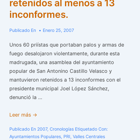
retenidos al menos a 13
inconformes.
Publicado En
Enero 25, 2007
Unos 60 priístas que portaban palos y armas de
fuego desalojaron violentamente, durante esta
madrugada, una asamblea del ayuntamiento
popular de San Antonino Castillo Velasco y
mantuvieron retenidos a 13 inconformes con el
presidente municipal Joel López Sánchez,
denunció la …
Priistas
Leer más →
disuelven
Publicado En
2007
,
Cronologías
Etiquetado Con:
asamblea
Ayuntamientos Populares
,
PRI
,
Valles Centrales