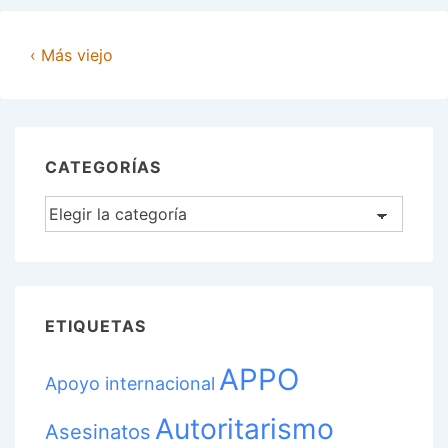
conflicto
en
‹ Más viejo
Oaxaca,
afirma
Abascal
CATEGORÍAS
Categorías
ETIQUETAS
APPO
Apoyo internacional
Autoritarismo
Asesinatos