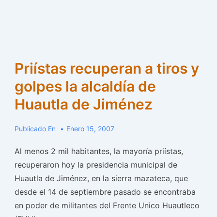
Popular,
el
saldo,
11
heridos.Mantienen
Priístas recuperan a tiros y
retenidos
al
golpes la alcaldía de
menos
Huautla de Jiménez
a
13
Publicado En
Enero 15, 2007
inconformes.
Al menos 2 mil habitantes, la mayoría priístas,
recuperaron hoy la presidencia municipal de
Huautla de Jiménez, en la sierra mazateca, que
desde el 14 de septiembre pasado se encontraba
en poder de militantes del Frente Unico Huautleco