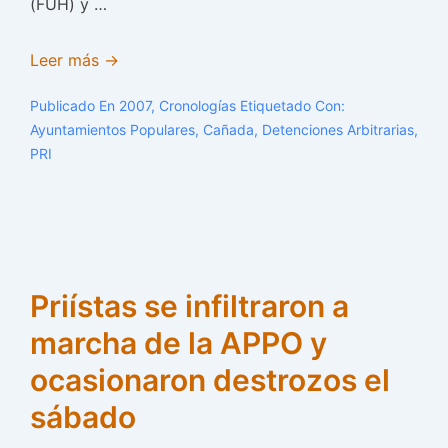
(FUH) y …
Priístas
Leer más →
recuperan
Publicado En
2007
,
Cronologías
Etiquetado Con:
a
Ayuntamientos Populares
,
Cañada
,
Detenciones Arbitrarias
,
tiros
PRI
y
golpes
la
alcaldía
de
Priístas se infiltraron a
Huautla
marcha de la APPO y
de
Jiménez
ocasionaron destrozos el
sábado