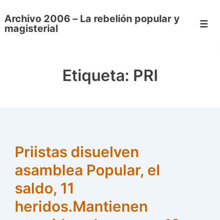
↓
Archivo 2006 – La rebelión popular y
Saltar
Men
magisterial
al
contenido
principal
Etiqueta:
PRI
Priistas disuelven
asamblea Popular, el
saldo, 11
heridos.Mantienen