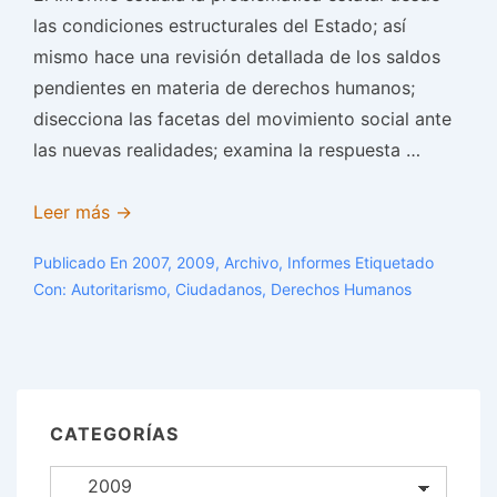
las condiciones estructurales del Estado; así
mismo hace una revisión detallada de los saldos
pendientes en materia de derechos humanos;
disecciona las facetas del movimiento social ante
las nuevas realidades; examina la respuesta …
OAXACA
Leer más →
UN
Publicado En
2007
,
2009
,
Archivo
,
Informes
Etiquetado
RÉGIMEN
Con:
Autoritarismo
,
Ciudadanos
,
Derechos Humanos
AGRIETADO
CATEGORÍAS
Categorías