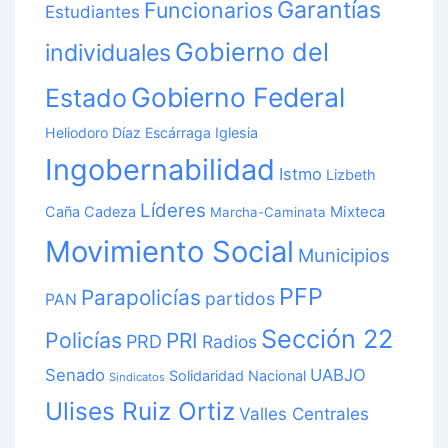
Garantías
Funcionarios
Estudiantes
Gobierno del
individuales
Gobierno Federal
Estado
Heliodoro Díaz Escárraga
Iglesia
Ingobernabilidad
Istmo
Lizbeth
Líderes
Caña Cadeza
Mixteca
Marcha-Caminata
Movimiento Social
Municipios
PFP
Parapolicías
partidos
PAN
Sección 22
Policías
PRI
PRD
Radios
Senado
UABJO
Solidaridad Nacional
Sindicatos
Ulises Ruiz Ortiz
Valles Centrales