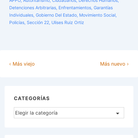
APPO
,
Autoritarismo
,
Ciudadanos
,
Derechos Humanos
,
de
Detenciones Arbitrarias
,
Enfrentamientos
,
Garantías
conflicto
Individuales
,
Gobierno Del Estado
,
Movimiento Social
,
Policías
,
Sección 22
,
Ulises Ruiz Ortiz
‹ Más viejo
Más nuevo ›
CATEGORÍAS
Categorías