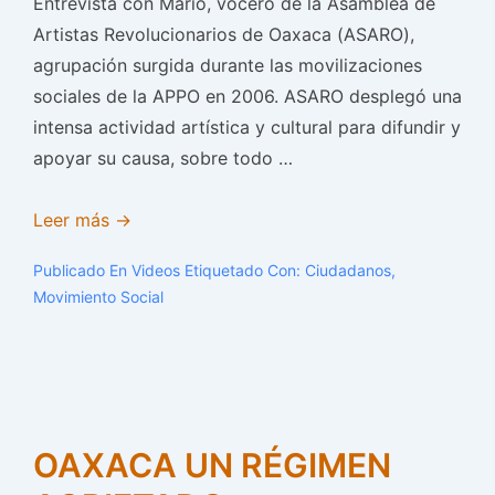
Entrevista con Mario, vocero de la Asamblea de
Artistas Revolucionarios de Oaxaca (ASARO),
agrupación surgida durante las movilizaciones
sociales de la APPO en 2006. ASARO desplegó una
intensa actividad artística y cultural para difundir y
apoyar su causa, sobre todo …
ASARO:
Leer más →
arte
Publicado En
Videos
Etiquetado Con:
Ciudadanos
,
y
Movimiento Social
lucha
social
en
Oaxaca
OAXACA UN RÉGIMEN