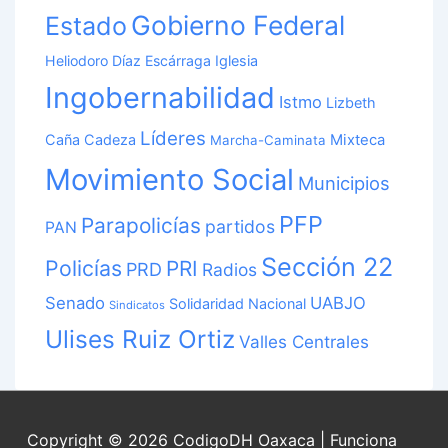
Gobierno Federal
Estado
Heliodoro Díaz Escárraga
Iglesia
Ingobernabilidad
Istmo
Lizbeth
Líderes
Caña Cadeza
Mixteca
Marcha-Caminata
Movimiento Social
Municipios
PFP
Parapolicías
partidos
PAN
Sección 22
Policías
PRI
PRD
Radios
Senado
UABJO
Solidaridad Nacional
Sindicatos
Ulises Ruiz Ortiz
Valles Centrales
Copyright © 2026
CodigoDH Oaxaca
| Funciona