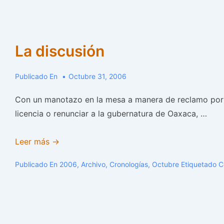
Gobernador
La discusión
Publicado En
Octubre 31, 2006
Con un manotazo en la mesa a manera de reclamo por l
licencia o renunciar a la gubernatura de Oaxaca, …
La
Leer más →
discusión
Publicado En
2006
,
Archivo
,
Cronologías
,
Octubre
Etiquetado 