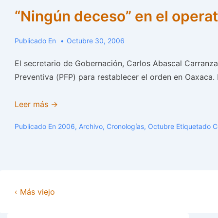
“Ningún deceso” en el operat
Publicado En
Octubre 30, 2006
El secretario de Gobernación, Carlos Abascal Carranza
Preventiva (PFP) para restablecer el orden en Oaxaca. R
“Ningún
Leer más →
deceso”
Publicado En
2006
,
Archivo
,
Cronologías
,
Octubre
Etiquetado 
en
el
operativo:
Abascal
‹ Más viejo