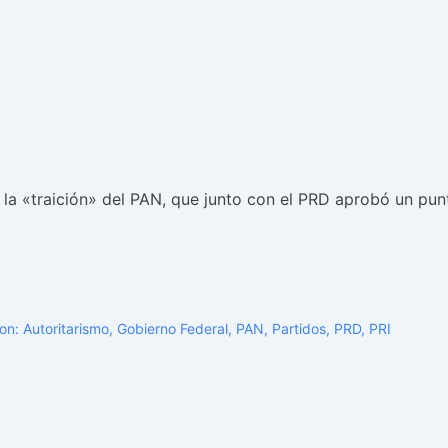
a «traición» del PAN, que junto con el PRD aprobó un punt
Con:
Autoritarismo
,
Gobierno Federal
,
PAN
,
Partidos
,
PRD
,
PRI