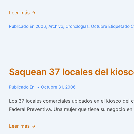
Insta
Leer más →
el
Publicado En
2006
,
Archivo
,
Cronologías
,
Octubre
Etiquetado 
Senado
a
Ruiz
a
dejar
Saquean 37 locales del kiosc
el
cargo.
Publicado En
Octubre 31, 2006
Los 37 locales comerciales ubicados en el kiosco del
Federal Preventiva. Una mujer que tiene su negocio en 
Saquean
Leer más →