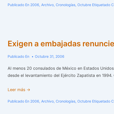
37
Publicado En
2006
,
Archivo
,
Cronologías
,
Octubre
Etiquetado 
locales
del
kiosco
del
zócalo
Exigen a embajadas renunci
Publicado En
Octubre 31, 2006
Al menos 20 consulados de México en Estados Unidos y
desde el levantamiento del Ejército Zapatista en 1994.
Exigen
Leer más →
a
Publicado En
2006
,
Archivo
,
Cronologías
,
Octubre
Etiquetado 
embajadas
renuncie