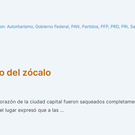
Con:
Autoritarismo
,
Gobierno Federal
,
PAN
,
Partidos
,
PFP
,
PRD
,
PRI
,
S
o del zócalo
 corazón de la ciudad capital fueron saqueados completame
el lugar expresó que a las …