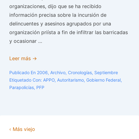
organizaciones, dijo que se ha recibido
información precisa sobre la incursión de
delincuentes y asesinos agrupados por una
organización priísta a fin de infiltrar las barricadas
y ocasionar …
APPO
Leer más →
en
Publicado En
2006
,
Archivo
,
Cronologías
,
Septiembre
máxima
Etiquetado Con:
APPO
,
Autoritarismo
,
Gobierno Federal
,
alerta
Parapolicías
,
PFP
‹ Más viejo